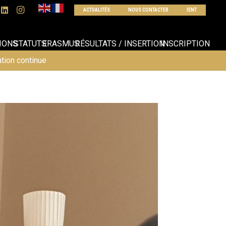
ACTUALITÉS
NOUS CONTACTER
IENT
IONS
STATUTS
ERASMUS
RÉSULTATS / INSERTION
INSCRIPTION
tion continue