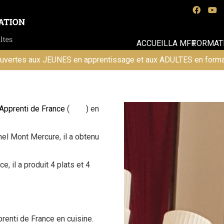
ACCUEIL
LA MFR
FORMAT
uvertes aux JEUNES en apprentissage et aux ADULTES en forma
Apprenti de France
(
MAF
) en
hel Mont Mercure, il a obtenu
e, il a produit 4 plats et 4
prenti de France en cuisine.