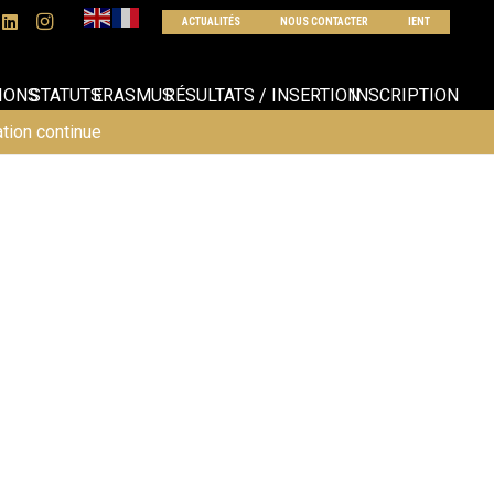
ACTUALITÉS
NOUS CONTACTER
IENT
IONS
STATUTS
ERASMUS
RÉSULTATS / INSERTION
INSCRIPTION
tion continue