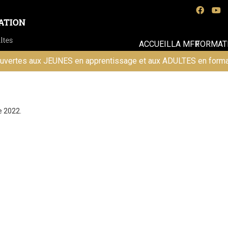
ACCUEIL
LA MFR
FORMAT
uvertes aux JEUNES en apprentissage et aux ADULTES en forma
e 2022.